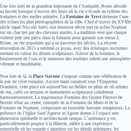
Une fois sorti de la grandeur imposante de l’Antiquité, Rome dévoile
sa facette baroque à travers des lieux où la vie s’écoule au rythme des
fontaines et des ruelles animées. La
Fontaine de Trevi
demeure l’une
des icônes les plus photographiées de la ville. Chef-d’œuvre du XVIIIe
siècle signé Niccolò Salvi, son immense décor met en scène Neptune
sur un char tiré par des chevaux marins. La tradition veut que chaque
visiteur jette une pièce dans la fontaine pour garantir son retour à
Rome, un rite populaire qui a su traverser les siècles. La récente
rénovation de 2015 a sublimé ce joyau, avec des éclairages nocturnes
mettant en valeur les détails sculpturaux. Autour de la fontaine, le
bruissement de l’eau et le murmure des touristes créent une atmosphère
vibrante et inoubliable.
Non loin de là, la
Place Navone
s’impose comme une célébration de
la joie de vivre romaine. Ancien stade construit sous l’Empereur
Domitien, cette place est aujourd’hui un théâtre en plein air où artistes
de rue, cafés en terrasse et monuments sculpturaux cohabitent
harmonieusement. La majestueuse Fontaine des Quatre Fleuves de
Bernin trône au centre, entourée de la Fontaine du Moro et de la
Fontaine de Neptune, composant un ensemble baroque somptueux. La
présence de l’église Sant’Agnese in Agone donne à l’espace une
dimension spirituelle et architecturale unique. L’ambiance y est
particulièrement propice à la flânerie, mêlée à une expérience
sensorielle où les regards s’attardent sur les détails artistiques, les