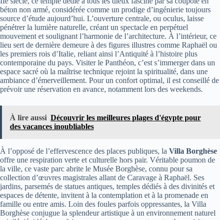
IIe siècle, ce temple dédié à tous les dieux fascine par sa coupole en
béton non armé, considérée comme un prodige d’ingénierie toujours
source d’étude aujourd’hui. L’ouverture centrale, ou oculus, laisse
pénétrer la lumière naturelle, créant un spectacle en perpétuel
mouvement et soulignant l’harmonie de l’architecture. À l’intérieur, ce
lieu sert de dernière demeure à des figures illustres comme Raphaël ou
les premiers rois d’Italie, reliant ainsi l’Antiquité à l’histoire plus
contemporaine du pays. Visiter le Panthéon, c’est s’immerger dans un
espace sacré où la maîtrise technique rejoint la spiritualité, dans une
ambiance d’émerveillement. Pour un confort optimal, il est conseillé de
prévoir une réservation en avance, notamment lors des weekends.
À lire aussi
Découvrir les meilleures plages d'égypte pour
des vacances inoubliables
À l’opposé de l’effervescence des places publiques, la
Villa Borghèse
offre une respiration verte et culturelle hors pair. Véritable poumon de
la ville, ce vaste parc abrite le Musée Borghèse, connu pour sa
collection d’œuvres magistrales allant de Caravage à Raphaël. Ses
jardins, parsemés de statues antiques, temples dédiés à des divinités et
espaces de détente, invitent à la contemplation et à la promenade en
famille ou entre amis. Loin des foules parfois oppressantes, la Villa
Borghèse conjugue la splendeur artistique à un environnement naturel