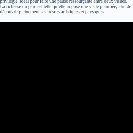
privilégié, idéal pour faire une pause ressourçante entre deux visites.
La richesse du parc est telle qu’elle impose une visite planifiée, afin de
découvrir pleinement ses trésors artistiques et paysagers.