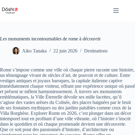
Passer
au
contenu
Les monuments incontournables de rome à découvrir
Aiko Tanaka
22 juin 2026
Destinations
Rome s’impose comme une ville où chaque pierre raconte une histoire,
un témoignage vivant de siècles d’art, de pouvoir et de culture. Entre
vestiges antiques et joyaux baroques, la capitale italienne captive
immédiatement chaque visiteur, offrant une expérience unique où passé
et présent se mêlent harmonieusement. À travers ses monuments
emblématiques, la Ville Éternelle dévoile ses mille facettes, qu’il
s’agisse des vastes arènes du Colisée, des places baignées par le bruit
de ses fontaines mythiques ou des jardins paisibles comme ceux de la
Villa Borghèse. Explorer Rome en 2026, c’est plonger dans un décor
intemporel tout en profitant d’une ville vibrante, où l’histoire s’inscrit
dans le quotidien et où chaque promenade devient une découverte.
Que ce soit pour des passionnés d’histoire, d’architecture ou
simplement pour les amoureux de voyages, Rome offre un