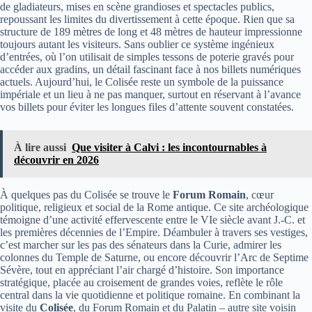
de gladiateurs, mises en scène grandioses et spectacles publics,
repoussant les limites du divertissement à cette époque. Rien que sa
structure de 189 mètres de long et 48 mètres de hauteur impressionne
toujours autant les visiteurs. Sans oublier ce système ingénieux
d’entrées, où l’on utilisait de simples tessons de poterie gravés pour
accéder aux gradins, un détail fascinant face à nos billets numériques
actuels. Aujourd’hui, le Colisée reste un symbole de la puissance
impériale et un lieu à ne pas manquer, surtout en réservant à l’avance
vos billets pour éviter les longues files d’attente souvent constatées.
À lire aussi
Que visiter à Calvi : les incontournables à
découvrir en 2026
À quelques pas du Colisée se trouve le
Forum Romain
, cœur
politique, religieux et social de la Rome antique. Ce site archéologique
témoigne d’une activité effervescente entre le VIe siècle avant J.-C. et
les premières décennies de l’Empire. Déambuler à travers ses vestiges,
c’est marcher sur les pas des sénateurs dans la Curie, admirer les
colonnes du Temple de Saturne, ou encore découvrir l’Arc de Septime
Sévère, tout en appréciant l’air chargé d’histoire. Son importance
stratégique, placée au croisement de grandes voies, reflète le rôle
central dans la vie quotidienne et politique romaine. En combinant la
visite du
Colisée
, du Forum Romain et du Palatin – autre site voisin