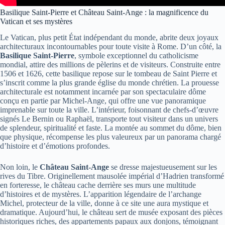
Basilique Saint-Pierre et Château Saint-Ange : la magnificence du
Vatican et ses mystères
Le Vatican, plus petit État indépendant du monde, abrite deux joyaux
architecturaux incontournables pour toute visite à Rome. D’un côté, la
Basilique Saint-Pierre
, symbole exceptionnel du catholicisme
mondial, attire des millions de pèlerins et de visiteurs. Construite entre
1506 et 1626, cette basilique repose sur le tombeau de Saint Pierre et
s’inscrit comme la plus grande église du monde chrétien. La prouesse
architecturale est notamment incarnée par son spectaculaire dôme
conçu en partie par Michel-Ange, qui offre une vue panoramique
imprenable sur toute la ville. L’intérieur, foisonnant de chefs-d’œuvre
signés Le Bernin ou Raphaël, transporte tout visiteur dans un univers
de splendeur, spiritualité et faste. La montée au sommet du dôme, bien
que physique, récompense les plus valeureux par un panorama chargé
d’histoire et d’émotions profondes.
Non loin, le
Château Saint-Ange
se dresse majestueusement sur les
rives du Tibre. Originellement mausolée impérial d’Hadrien transformé
en forteresse, le château cache derrière ses murs une multitude
d’histoires et de mystères. L’apparition légendaire de l’archange
Michel, protecteur de la ville, donne à ce site une aura mystique et
dramatique. Aujourd’hui, le château sert de musée exposant des pièces
historiques riches, des appartements papaux aux donjons, témoignant